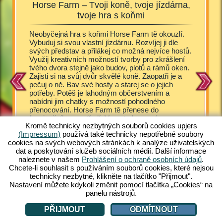
Horse Farm – Tvoji koně, tvoje jízdárna,
Od
tvoje hra s koňmi
sl
ňuje
Neobyčejná hra s koňmi Horse Farm tě okouzlí.
Hříbátka
e o různá
Vybuduj si svou vlastní jízdárnu. Rozvíjej ji dle
také uží
svých představ a přilákej co možná nejvíce hostů.
koňmi Ho
Využij kreativních možností tvorby pro zkrášlení
majitele
a péče o
tvého dvora stejně jako budov, plotů a rámů oken.
pro tvé 
zelně
Zajisti si na svůj dvůr skvělé koně. Zaopatři je a
odchováv
koňmi,
pečuj o ně. Bav své hosty a starej se o jejich
hannover
potřeby. Potěš je lahodným občerstvením a
Quarter 
tastickou
nabídni jim chatky s možností pohodlného
Horse Fa
nu hned
přenocování. Horse Farm tě přenese do
plemena 
fascinujícího prostředí. V pestrobarevném
nadchne 
Kromě technicky nezbytných souborů cookies upjers
komiksovém vzhledu se ti v Horse Farm nabízí
fascinuj
ÁRNOU
(Impressum)
používá také technicky nepotřebné soubory
množství neobyčejných herních zážitků. Zajisti s
hry. Vyz
cookies na svých webových stránkách k analýze uživatelských
na svůj ranč různá plemena koní. Jedinečná online
Online p
dat a poskytování služeb sociálních médií. Další informace
hra zdarma pro PC už na tebe čeká. Přidej se!
přidat.
naleznete v našem
Prohlášení o ochraně osobních údajů
.
Chcete-li souhlasit s používáním souborů cookies, které nejsou
technicky nezbytné, klikněte na tlačítko "Přijmout".
Nastavení můžete kdykoli změnit pomocí tlačítka „Cookies“ na
panelu nástrojů.
PŘIJMOUT
ODMÍTNOUT