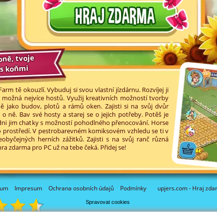
oně, tvoje
 s koňmi
m tě okouzlí. Vybuduj si svou vlastní jízdárnu. Rozvíjej ji
o možná nejvíce hostů. Využij kreativních možností tvorby
ně jako budov, plotů a rámů oken. Zajisti si na svůj dvůr
 o ně. Bav své hosty a starej se o jejich potřeby. Potěš je
ni jim chatky s možností pohodlného přenocování. Horse
ho prostředí. V pestrobarevném komiksovém vzhledu se ti v
byčejných herních zážitků. Zajisti s na svůj ranč různá
ra zdarma pro PC už na tebe čeká. Přidej se!
rum
Impresum
Ochrana osobních údajů
Podmínky
upjers.com - Hraj zda
Spravovat cookies