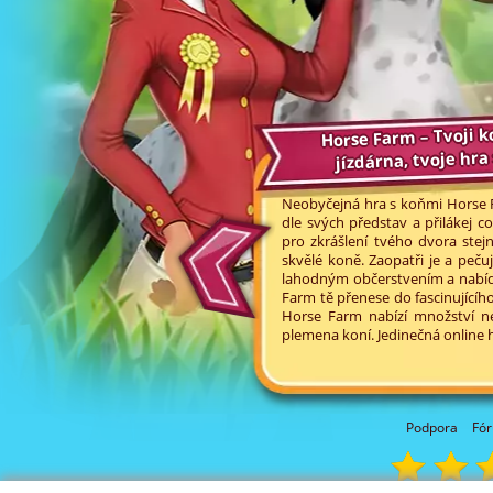
Horse Farm – Tvoji k
jízdárna, tvoje hra
Neobyčejná hra s koňmi Horse Far
dle svých představ a přilákej c
pro zkrášlení tvého dvora stej
skvělé koně. Zaopatři je a pečuj
lahodným občerstvením a nabíd
Farm tě přenese do fascinující
Horse Farm nabízí množství neo
plemena koní. Jedinečná online h
Podpora
Fó