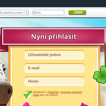
Souhlasím s
Podmínky
.
Ochrana osobních
údajů
beru na vědomí.