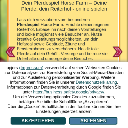
Dein Pferdespiel Horse Farm – Deine
Horse 
!
Pferde, dein Reiterhof - online spielen
b
rm
Lass dich verzaubern vom besonderen
Die Fohl
hältst
Pferdespiel
Horse Farm. Errichte deinen eigenen
angetan.
rst deine
Reiterhof. Erbaue ihn nach deinen Vorstellungen
unterhal
Dafür
und locke möglichst viele Besucher an. Nutze
du in di
n bieten.
kreative Gestaltungsmöglichkeiten, um dein
erweiter
re
Hofareal sowie Gebäude, Zäune und
Übernach
ein
Fensterrahmen zu verschönern. Hol dir tolle
Deckstati
e das
Pferde auf dein Gehöft. Versorge und betreue sie.
Nachwuc
en
Unterhalte und umsorge deine Besucher.
Araber, 
aß und
Verwöhne sie mit Leckereien und biete ihnen mit
Shetland
Erfahre
upjers
(Impressum)
verwendet auf seinen Webseiten Cookies
den Lodges komfortable Unterkünfte. Horse Farm
verschie
zur Datenanalyse, zur Bereitstellung von Social-Media-Diensten
versetzt dich in eine faszinierendes Setting. Im
holen. E
und zur Auslieferung personalisierter Werbung. Weitere
bunten Comic-Look gestaltet, bietet dir Horse
nur Pfer
SPIEL
Informationen finden Sie in unserer
Datenschutzerklärung
.
Farm eine Vielzahl herausragender
eine fas
Informationen zur Datenverarbeitung durch Google finden Sie
Spielerlebnisse. Hole dir unterschiedliche Pferde-
Strategie
unter
https://business.safety.google/privacy/
.
Arten auf deine Ranch. Erlebe das einzigartige
lediglic
Um der Verwendung optionaler Cookies zuzustimmen,
Online Pferdespiel am PC. Spiel mit!
Verbindu
betätigen Sie bitte die Schaltfläche „Akzeptieren“.
Über die „Cookie“ Schaltfläche in der Toolbar können Sie Ihre
Einstellungen jederzeit ändern.
AKZEPTIEREN
ABLEHNEN