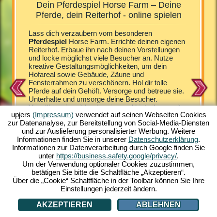
Dein Pferdespiel Horse Farm – Deine
Horse 
!
Pferde, dein Reiterhof - online spielen
b
rm
Lass dich verzaubern vom besonderen
Die Fohl
hältst
Pferdespiel
Horse Farm. Errichte deinen eigenen
angetan.
rst deine
Reiterhof. Erbaue ihn nach deinen Vorstellungen
unterhal
Dafür
und locke möglichst viele Besucher an. Nutze
du in di
n bieten.
kreative Gestaltungsmöglichkeiten, um dein
erweiter
re
Hofareal sowie Gebäude, Zäune und
Übernach
ein
Fensterrahmen zu verschönern. Hol dir tolle
Deckstati
e das
Pferde auf dein Gehöft. Versorge und betreue sie.
Nachwuc
en
Unterhalte und umsorge deine Besucher.
Araber, 
aß und
Verwöhne sie mit Leckereien und biete ihnen mit
Shetland
Erfahre
upjers
(Impressum)
verwendet auf seinen Webseiten Cookies
den Lodges komfortable Unterkünfte. Horse Farm
verschie
zur Datenanalyse, zur Bereitstellung von Social-Media-Diensten
versetzt dich in eine faszinierendes Setting. Im
holen. E
und zur Auslieferung personalisierter Werbung. Weitere
bunten Comic-Look gestaltet, bietet dir Horse
nur Pfer
SPIEL
Informationen finden Sie in unserer
Datenschutzerklärung
.
Farm eine Vielzahl herausragender
eine fas
Informationen zur Datenverarbeitung durch Google finden Sie
Spielerlebnisse. Hole dir unterschiedliche Pferde-
Strategie
unter
https://business.safety.google/privacy/
.
Arten auf deine Ranch. Erlebe das einzigartige
lediglic
Um der Verwendung optionaler Cookies zuzustimmen,
Online Pferdespiel am PC. Spiel mit!
Verbindu
betätigen Sie bitte die Schaltfläche „Akzeptieren“.
Über die „Cookie“ Schaltfläche in der Toolbar können Sie Ihre
Einstellungen jederzeit ändern.
AKZEPTIEREN
ABLEHNEN