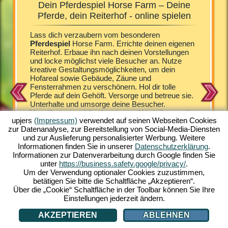
Dein Pferdespiel Horse Farm – Deine
Horse 
!
Pferde, dein Reiterhof - online spielen
b
rm
Lass dich verzaubern vom besonderen
Die Fohl
hältst
Pferdespiel
Horse Farm. Errichte deinen eigenen
angetan.
rst deine
Reiterhof. Erbaue ihn nach deinen Vorstellungen
unterhal
Dafür
und locke möglichst viele Besucher an. Nutze
du in di
n bieten.
kreative Gestaltungsmöglichkeiten, um dein
erweiter
re
Hofareal sowie Gebäude, Zäune und
Übernach
ein
Fensterrahmen zu verschönern. Hol dir tolle
Deckstati
e das
Pferde auf dein Gehöft. Versorge und betreue sie.
Nachwuc
en
Unterhalte und umsorge deine Besucher.
Araber, 
aß und
Verwöhne sie mit Leckereien und biete ihnen mit
Shetland
Erfahre
upjers
(Impressum)
verwendet auf seinen Webseiten Cookies
den Lodges komfortable Unterkünfte. Horse Farm
verschie
zur Datenanalyse, zur Bereitstellung von Social-Media-Diensten
versetzt dich in eine faszinierendes Setting. Im
holen. E
und zur Auslieferung personalisierter Werbung. Weitere
bunten Comic-Look gestaltet, bietet dir Horse
nur Pfer
SPIEL
Informationen finden Sie in unserer
Datenschutzerklärung
.
Farm eine Vielzahl herausragender
eine fas
Informationen zur Datenverarbeitung durch Google finden Sie
Spielerlebnisse. Hole dir unterschiedliche Pferde-
Strategie
unter
https://business.safety.google/privacy/
.
Arten auf deine Ranch. Erlebe das einzigartige
lediglic
Um der Verwendung optionaler Cookies zuzustimmen,
Online Pferdespiel am PC. Spiel mit!
Verbindu
betätigen Sie bitte die Schaltfläche „Akzeptieren“.
Über die „Cookie“ Schaltfläche in der Toolbar können Sie Ihre
Einstellungen jederzeit ändern.
AKZEPTIEREN
ABLEHNEN