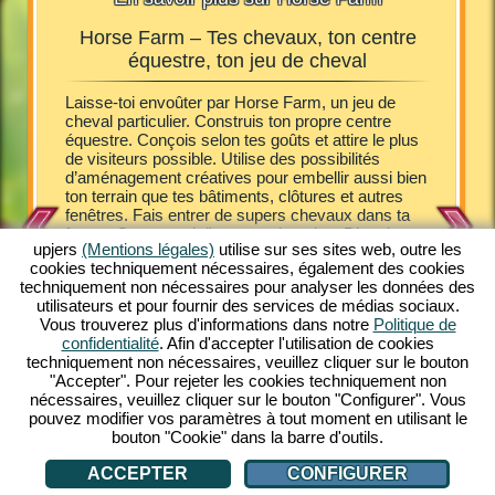
Horse Farm – Tes chevaux, ton centre
Horse
équestre, ton jeu de cheval
Farm, tu
Laisse-toi envoûter par Horse Farm, un jeu de
Les poula
 Tu
cheval particulier. Construis ton propre centre
joyeusem
 finance
équestre. Conçois selon tes goûts et attire le plus
de cheva
tes.
de visiteurs possible. Utilise des possibilités
propriét
oser des
d’aménagement créatives pour embellir aussi bien
ferme. A
 soins des
ton terrain que tes bâtiments, clôtures et autres
les hôtes
tion
fenêtres. Fais entrer de supers chevaux dans ta
naître d
e un jeu
ferme. Occupe-toi d'eux et soigne-les. Divertis et
au pur-s
maintenant
upjers
(Mentions légales)
utilise sur ses sites web, outre les
sers tes visiteurs. Bichonne-les avec quelques
poney Sh
ivre un
cookies techniquement nécessaires, également des cookies
délices et héberge-les dans de confortables gîtes.
entrer d
techniquement non nécessaires pour analyser les données des
Horse Farm te fait plonger dans un cadre
Découvre
s
utilisateurs et pour fournir des services de médias sociaux.
fascinant. Avec un look comic coloré, Horse Farm
seulemen
Vous trouverez plus d'informations dans notre
Politique de
t'offre de multiples plaisirs de jeu hors pair.
mélange 
confidentialité
. Afin d'accepter l'utilisation de cookies
Possède différentes races de chevaux dans ton
stratégie
techniquement non nécessaires, veuillez cliquer sur le bouton
ranch. Découvre cet unique jeu en ligne
Tout ce d
E
"Accepter". Pour rejeter les cookies techniquement non
gratuitement sur ton PC. Viens jouer!
connexio
nécessaires, veuillez cliquer sur le bouton "Configurer". Vous
gratuite
pouvez modifier vos paramètres à tout moment en utilisant le
bouton "Cookie" dans la barre d'outils.
ACCEPTER
CONFIGURER