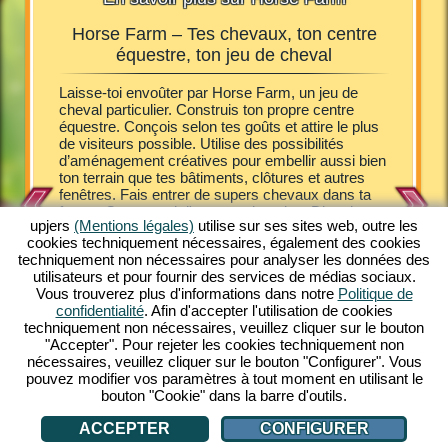
Horse Farm – Tes chevaux, ton centre
Horse
équestre, ton jeu de cheval
Farm, tu
Laisse-toi envoûter par Horse Farm, un jeu de
Les poula
 Tu
cheval particulier. Construis ton propre centre
joyeusem
 finance
équestre. Conçois selon tes goûts et attire le plus
de cheva
tes.
de visiteurs possible. Utilise des possibilités
propriét
oser des
d’aménagement créatives pour embellir aussi bien
ferme. A
 soins des
ton terrain que tes bâtiments, clôtures et autres
les hôtes
tion
fenêtres. Fais entrer de supers chevaux dans ta
naître d
e un jeu
ferme. Occupe-toi d'eux et soigne-les. Divertis et
au pur-s
maintenant
upjers
(Mentions légales)
utilise sur ses sites web, outre les
sers tes visiteurs. Bichonne-les avec quelques
poney Sh
ivre un
cookies techniquement nécessaires, également des cookies
délices et héberge-les dans de confortables gîtes.
entrer d
techniquement non nécessaires pour analyser les données des
Horse Farm te fait plonger dans un cadre
Découvre
s
utilisateurs et pour fournir des services de médias sociaux.
fascinant. Avec un look comic coloré, Horse Farm
seulemen
Vous trouverez plus d'informations dans notre
Politique de
t'offre de multiples plaisirs de jeu hors pair.
mélange 
confidentialité
. Afin d'accepter l'utilisation de cookies
Possède différentes races de chevaux dans ton
stratégie
techniquement non nécessaires, veuillez cliquer sur le bouton
ranch. Découvre cet unique jeu en ligne
Tout ce d
E
"Accepter". Pour rejeter les cookies techniquement non
gratuitement sur ton PC. Viens jouer!
connexio
nécessaires, veuillez cliquer sur le bouton "Configurer". Vous
gratuite
pouvez modifier vos paramètres à tout moment en utilisant le
bouton "Cookie" dans la barre d'outils.
ACCEPTER
CONFIGURER