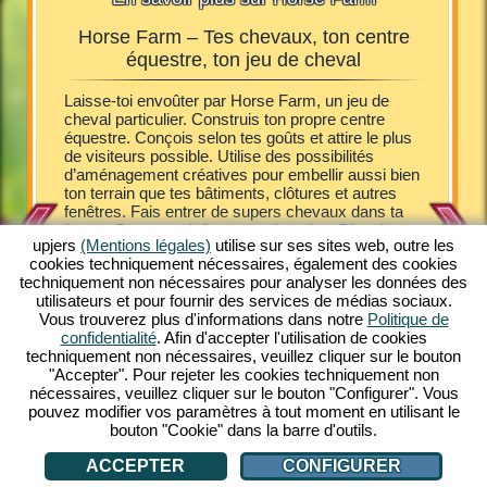
Horse Farm – Tes chevaux, ton centre
Horse
équestre, ton jeu de cheval
Farm, tu
Laisse-toi envoûter par Horse Farm, un jeu de
Les poula
 Tu
cheval particulier. Construis ton propre centre
joyeusem
 finance
équestre. Conçois selon tes goûts et attire le plus
de cheva
tes.
de visiteurs possible. Utilise des possibilités
propriét
oser des
d’aménagement créatives pour embellir aussi bien
ferme. A
 soins des
ton terrain que tes bâtiments, clôtures et autres
les hôtes
tion
fenêtres. Fais entrer de supers chevaux dans ta
naître d
e un jeu
ferme. Occupe-toi d'eux et soigne-les. Divertis et
au pur-s
maintenant
upjers
(Mentions légales)
utilise sur ses sites web, outre les
sers tes visiteurs. Bichonne-les avec quelques
poney Sh
ivre un
cookies techniquement nécessaires, également des cookies
délices et héberge-les dans de confortables gîtes.
entrer d
techniquement non nécessaires pour analyser les données des
Horse Farm te fait plonger dans un cadre
Découvre
s
utilisateurs et pour fournir des services de médias sociaux.
fascinant. Avec un look comic coloré, Horse Farm
seulemen
Vous trouverez plus d'informations dans notre
Politique de
t'offre de multiples plaisirs de jeu hors pair.
mélange 
confidentialité
. Afin d'accepter l'utilisation de cookies
Possède différentes races de chevaux dans ton
stratégie
techniquement non nécessaires, veuillez cliquer sur le bouton
ranch. Découvre cet unique jeu en ligne
Tout ce d
E
"Accepter". Pour rejeter les cookies techniquement non
gratuitement sur ton PC. Viens jouer!
connexio
nécessaires, veuillez cliquer sur le bouton "Configurer". Vous
gratuite
pouvez modifier vos paramètres à tout moment en utilisant le
bouton "Cookie" dans la barre d'outils.
ACCEPTER
CONFIGURER