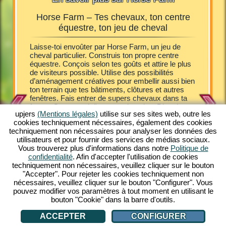
Horse Farm – Tes chevaux, ton centre
Horse
équestre, ton jeu de cheval
Farm, tu
Laisse-toi envoûter par Horse Farm, un jeu de
Les poula
 Tu
cheval particulier. Construis ton propre centre
joyeusem
 finance
équestre. Conçois selon tes goûts et attire le plus
de cheva
tes.
de visiteurs possible. Utilise des possibilités
propriét
oser des
d’aménagement créatives pour embellir aussi bien
ferme. A
 soins des
ton terrain que tes bâtiments, clôtures et autres
les hôtes
tion
fenêtres. Fais entrer de supers chevaux dans ta
naître d
e un jeu
ferme. Occupe-toi d'eux et soigne-les. Divertis et
au pur-s
maintenant
upjers
(Mentions légales)
utilise sur ses sites web, outre les
sers tes visiteurs. Bichonne-les avec quelques
poney Sh
ivre un
cookies techniquement nécessaires, également des cookies
délices et héberge-les dans de confortables gîtes.
entrer d
techniquement non nécessaires pour analyser les données des
Horse Farm te fait plonger dans un cadre
Découvre
s
utilisateurs et pour fournir des services de médias sociaux.
fascinant. Avec un look comic coloré, Horse Farm
seulemen
Vous trouverez plus d'informations dans notre
Politique de
t'offre de multiples plaisirs de jeu hors pair.
mélange 
confidentialité
. Afin d'accepter l'utilisation de cookies
Possède différentes races de chevaux dans ton
stratégie
techniquement non nécessaires, veuillez cliquer sur le bouton
ranch. Découvre cet unique jeu en ligne
Tout ce d
E
"Accepter". Pour rejeter les cookies techniquement non
gratuitement sur ton PC. Viens jouer!
connexio
nécessaires, veuillez cliquer sur le bouton "Configurer". Vous
gratuite
pouvez modifier vos paramètres à tout moment en utilisant le
bouton "Cookie" dans la barre d'outils.
ACCEPTER
CONFIGURER