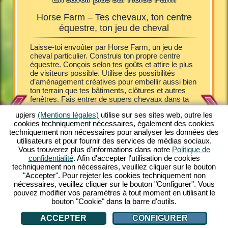
Horse Farm – Tes chevaux, ton centre
Horse
équestre, ton jeu de cheval
Farm, tu
Laisse-toi envoûter par Horse Farm, un jeu de
Les poula
 Tu
cheval particulier. Construis ton propre centre
joyeusem
 finance
équestre. Conçois selon tes goûts et attire le plus
de cheva
tes.
de visiteurs possible. Utilise des possibilités
propriét
oser des
d’aménagement créatives pour embellir aussi bien
ferme. A
 soins des
ton terrain que tes bâtiments, clôtures et autres
les hôtes
tion
fenêtres. Fais entrer de supers chevaux dans ta
naître d
e un jeu
ferme. Occupe-toi d'eux et soigne-les. Divertis et
au pur-s
maintenant
upjers
(Mentions légales)
utilise sur ses sites web, outre les
sers tes visiteurs. Bichonne-les avec quelques
poney Sh
ivre un
cookies techniquement nécessaires, également des cookies
délices et héberge-les dans de confortables gîtes.
entrer d
techniquement non nécessaires pour analyser les données des
Horse Farm te fait plonger dans un cadre
Découvre
s
utilisateurs et pour fournir des services de médias sociaux.
fascinant. Avec un look comic coloré, Horse Farm
seulemen
Vous trouverez plus d'informations dans notre
Politique de
t'offre de multiples plaisirs de jeu hors pair.
mélange 
confidentialité
. Afin d'accepter l'utilisation de cookies
Possède différentes races de chevaux dans ton
stratégie
techniquement non nécessaires, veuillez cliquer sur le bouton
ranch. Découvre cet unique jeu en ligne
Tout ce d
E
"Accepter". Pour rejeter les cookies techniquement non
gratuitement sur ton PC. Viens jouer!
connexio
nécessaires, veuillez cliquer sur le bouton "Configurer". Vous
gratuite
pouvez modifier vos paramètres à tout moment en utilisant le
bouton "Cookie" dans la barre d'outils.
ACCEPTER
CONFIGURER