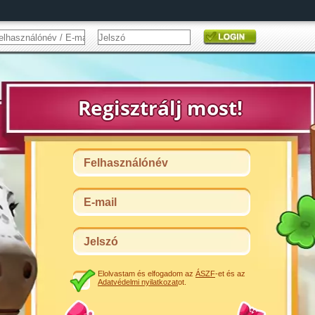
Elolvastam és elfogadom az
ÁSZF
-et és az
Adatvédelmi nyilatkozat
ot.