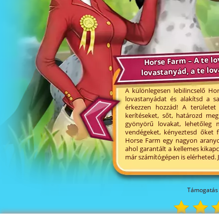
Horse Farm – A te lo
lovastanyád, a te lov
A különlegesen lebilincselő Ho
lovastanyádat és alakítsd a s
érkezzen hozzád! A területet
kerítéseket, sőt, határozd meg
gyönyörű lovakat, lehetőleg m
vendégeket, kényeztesd őket 
Horse Farm egy nagyon aranyos,
ahol garantált a kellemes kikapc
már számítógépen is elérheted. Já
Támogatás