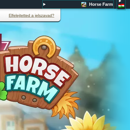
Horse Farm
Elfelejtetted a jelszavad?