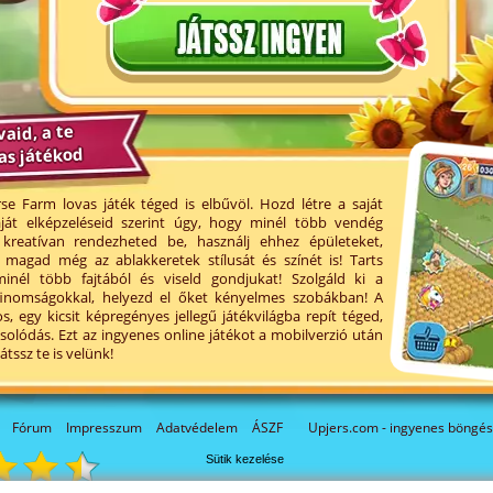
vaid, a te
as játékod
rse Farm lovas játék téged is elbűvöl. Hozd létre a saját
aját elképzeléseid szerint úgy, hogy minél több vendég
 kreatívan rendezheted be, használj ehhez épületeket,
 magad még az ablakkeretek stílusát és színét is! Tarts
inél több fajtából és viseld gondjukat! Szolgáld ki a
finomságokkal, helyezd el őket kényelmes szobákban! A
 egy kicsit képregényes jellegű játékvilágba repít téged,
solódás. Ezt az ingyenes online játékot a mobilverzió után
tssz te is velünk!
Fórum
Impresszum
Adatvédelem
ÁSZF
Upjers.com - ingyenes böngés
Sütik kezelése