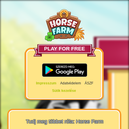
PLAY FOR FREE
Impresszum
Adatvédelem
ÁSZF
Sütik kezelése
Tudj meg többet róla: Horse Farm