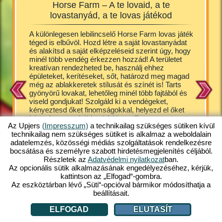
Horse Farm – A te lovaid, a te
Horse 
lovastanyád, a te lovas játékod
át
A különlegesen lebilincselő Horse Farm lovas játék
A kiscsi
 a
téged is elbűvöl. Hozd létre a saját lovastanyádat
ugrándo
 tanya
és alakítsd a saját elképzeléseid szerint úgy, hogy
bírnak v
ek
minél több vendég érkezzen hozzád! A területet
játékban
esen
kreatívan rendezheted be, használj ehhez
gondosko
a
épületeket, kerítéseket, sőt, határozd meg magad
szállásle
ges
még az ablakkeretek stílusát és színét is! Tarts
fedezőka
, stb. A
gyönyörű lovakat, lehetőleg minél több fajtából és
legcukib
amit
viseld gondjukat! Szolgáld ki a vendégeket,
hannoveri
sul
kényeztesd őket finomságokkal, helyezd el őket
shetland
kényelmes szobákban! A Horse Farm egy nagyon
tarthato
i
Az Upjers
(Impresszum)
a technikailag szükséges sütiken kívül
aranyos, egy kicsit képregényes jellegű
Persze n
technikailag nem szükséges sütiket is alkalmaz a weboldalain
játékvilágba repít téged, ahol garantált a kellemes
lovak ke
adatelemzés, közösségi médiás szolgáltatások rendelkezésre
kikapcsolódás. Ezt az ingyenes online játékot a
gazdálkod
bocsátása és személyre szabott hirdetésmegjelenítés céljából.
mobilverzió után már számítógépen is elérheted.
a Horse 
Részletek az
Adatvédelmi nyilatkozat
ban.
Játssz te is velünk!
után imm
Az opcionális sütik alkalmazásának engedélyezéséhez, kérjük,
ingyenes
kattintson az „Elfogad“-gombra.
Az eszköztárban lévő „Süti“-opcióval bármikor módosíthatja a
beállításait.
ELFOGAD
ELUTASÍT