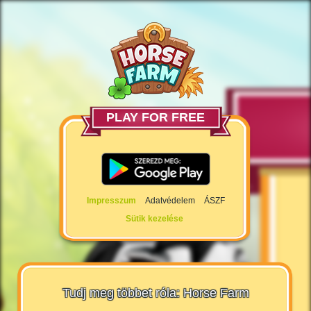
PLAY FOR FREE
Impresszum
Adatvédelem
ÁSZF
Sütik kezelése
Tudj meg többet róla: Horse Farm