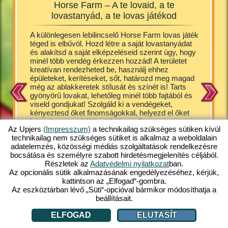
Horse Farm – A te lovaid, a te
Horse 
lovastanyád, a te lovas játékod
át
A különlegesen lebilincselő Horse Farm lovas játék
A kiscsi
 a
téged is elbűvöl. Hozd létre a saját lovastanyádat
ugrándo
 tanya
és alakítsd a saját elképzeléseid szerint úgy, hogy
bírnak v
ek
minél több vendég érkezzen hozzád! A területet
játékban
esen
kreatívan rendezheted be, használj ehhez
gondosko
a
épületeket, kerítéseket, sőt, határozd meg magad
szállásle
ges
még az ablakkeretek stílusát és színét is! Tarts
fedezőka
, stb. A
gyönyörű lovakat, lehetőleg minél több fajtából és
legcukib
amit
viseld gondjukat! Szolgáld ki a vendégeket,
hannoveri
sul
kényeztesd őket finomságokkal, helyezd el őket
shetland
kényelmes szobákban! A Horse Farm egy nagyon
tarthato
i
Az Upjers
(Impresszum)
a technikailag szükséges sütiken kívül
aranyos, egy kicsit képregényes jellegű
Persze n
technikailag nem szükséges sütiket is alkalmaz a weboldalain
játékvilágba repít téged, ahol garantált a kellemes
lovak ke
adatelemzés, közösségi médiás szolgáltatások rendelkezésre
kikapcsolódás. Ezt az ingyenes online játékot a
gazdálkod
bocsátása és személyre szabott hirdetésmegjelenítés céljából.
mobilverzió után már számítógépen is elérheted.
a Horse 
Részletek az
Adatvédelmi nyilatkozat
ban.
Játssz te is velünk!
után imm
Az opcionális sütik alkalmazásának engedélyezéséhez, kérjük,
ingyenes
kattintson az „Elfogad“-gombra.
Az eszköztárban lévő „Süti“-opcióval bármikor módosíthatja a
beállításait.
ELFOGAD
ELUTASÍT