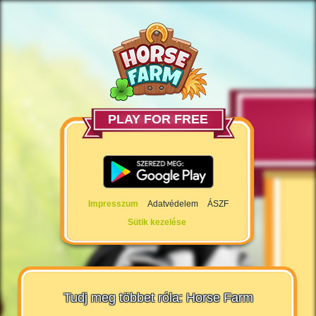
PLAY FOR FREE
Impresszum
Adatvédelem
ÁSZF
Sütik kezelése
Tudj meg többet róla: Horse Farm