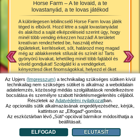
Horse Farm – A te lovaid, a te
Horse 
lovastanyád, a te lovas játékod
át
A különlegesen lebilincselő Horse Farm lovas játék
A kiscsi
 a
téged is elbűvöl. Hozd létre a saját lovastanyádat
ugrándo
 tanya
és alakítsd a saját elképzeléseid szerint úgy, hogy
bírnak v
ek
minél több vendég érkezzen hozzád! A területet
játékban
esen
kreatívan rendezheted be, használj ehhez
gondosko
a
épületeket, kerítéseket, sőt, határozd meg magad
szállásle
ges
még az ablakkeretek stílusát és színét is! Tarts
fedezőka
, stb. A
gyönyörű lovakat, lehetőleg minél több fajtából és
legcukib
amit
viseld gondjukat! Szolgáld ki a vendégeket,
hannoveri
sul
kényeztesd őket finomságokkal, helyezd el őket
shetland
kényelmes szobákban! A Horse Farm egy nagyon
tarthato
i
Az Upjers
(Impresszum)
a technikailag szükséges sütiken kívül
aranyos, egy kicsit képregényes jellegű
Persze n
technikailag nem szükséges sütiket is alkalmaz a weboldalain
játékvilágba repít téged, ahol garantált a kellemes
lovak ke
adatelemzés, közösségi médiás szolgáltatások rendelkezésre
kikapcsolódás. Ezt az ingyenes online játékot a
gazdálkod
bocsátása és személyre szabott hirdetésmegjelenítés céljából.
mobilverzió után már számítógépen is elérheted.
a Horse 
Részletek az
Adatvédelmi nyilatkozat
ban.
Játssz te is velünk!
után imm
Az opcionális sütik alkalmazásának engedélyezéséhez, kérjük,
ingyenes
kattintson az „Elfogad“-gombra.
Az eszköztárban lévő „Süti“-opcióval bármikor módosíthatja a
beállításait.
ELFOGAD
ELUTASÍT