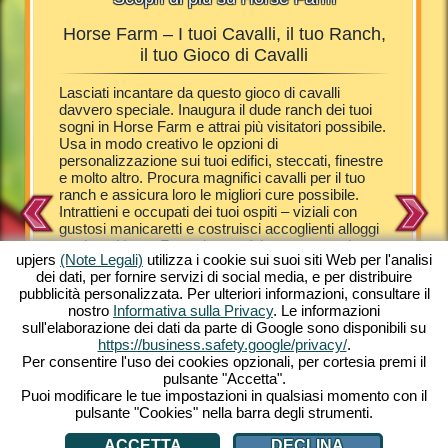
Horse Farm – I tuoi Cavalli, il tuo Ranch,
Ho
Farm
il tuo Gioco di Cavalli
i il tuo
Lasciati incantare da questo gioco di cavalli
I visita
i
davvero speciale. Inaugura il dude ranch dei tuoi
puledri –
nzi la tua
sogni in Horse Farm e attrai più visitatori possibile.
Catapulta
ospiti
Usa in modo creativo le opzioni di
questo di
ire delle
personalizzazione sui tuoi edifici, steccati, finestre
dell'espa
valli, dai
e molto altro. Procura magnifici cavalli per il tuo
alloggi p
 Scopri
ranch e assicura loro le migliori cure possibile.
giorno a
tuo PC a
Intrattieni e occupati dei tuoi ospiti – viziali con
varietà d
atamente –
gustosi manicaretti e costruisci accoglienti alloggi
e Arabi a
tuo ranch
per loro. Horse Farm ti porterà in uno scenario
Pony She
upjers
(Note Legali)
utilizza i cookie sui suoi siti Web per l'analisi
campestre da sogno. Amorevolmente illustrato con
farli rip
dei dati, per fornire servizi di social media, e per distribuire
una grafica da cartone animato, Horse Farm
tua Hors
pubblicità personalizzata. Per ulteriori informazioni, consultare il
presenta infinite straordinarie esperienze. Riempi il
è garanti
nostro
Informativa sulla Privacy
. Le informazioni
tuo ranch con una grande varietà di cavalli e pony.
cavalli. 
sull'elaborazione dei dati da parte di Google sono disponibili su
Prova gratuitamente questo gioco online unico
di strate
https://business.safety.google/privacy/
.
dalla comodità del tuo PC. Gioca subito!
quello c
Per consentire l'uso dei cookies opzionali, per cortesia premi il
internet 
pulsante "Accetta".
esperienz
Puoi modificare le tue impostazioni in qualsiasi momento con il
pulsante "Cookies" nella barra degli strumenti.
ACCETTA
DECLINA