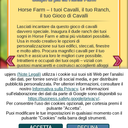
Horse Farm – I tuoi Cavalli, il tuo Ranch,
Ho
Farm
il tuo Gioco di Cavalli
i il tuo
Lasciati incantare da questo gioco di cavalli
I visita
i
davvero speciale. Inaugura il dude ranch dei tuoi
puledri –
nzi la tua
sogni in Horse Farm e attrai più visitatori possibile.
Catapulta
ospiti
Usa in modo creativo le opzioni di
questo di
ire delle
personalizzazione sui tuoi edifici, steccati, finestre
dell'espa
valli, dai
e molto altro. Procura magnifici cavalli per il tuo
alloggi p
 Scopri
ranch e assicura loro le migliori cure possibile.
giorno a
tuo PC a
Intrattieni e occupati dei tuoi ospiti – viziali con
varietà d
atamente –
gustosi manicaretti e costruisci accoglienti alloggi
e Arabi a
tuo ranch
per loro. Horse Farm ti porterà in uno scenario
Pony She
upjers
(Note Legali)
utilizza i cookie sui suoi siti Web per l'analisi
campestre da sogno. Amorevolmente illustrato con
farli rip
dei dati, per fornire servizi di social media, e per distribuire
una grafica da cartone animato, Horse Farm
tua Hors
pubblicità personalizzata. Per ulteriori informazioni, consultare il
presenta infinite straordinarie esperienze. Riempi il
è garanti
nostro
Informativa sulla Privacy
. Le informazioni
tuo ranch con una grande varietà di cavalli e pony.
cavalli. 
sull'elaborazione dei dati da parte di Google sono disponibili su
Prova gratuitamente questo gioco online unico
di strate
https://business.safety.google/privacy/
.
dalla comodità del tuo PC. Gioca subito!
quello c
Per consentire l'uso dei cookies opzionali, per cortesia premi il
internet 
pulsante "Accetta".
esperienz
Puoi modificare le tue impostazioni in qualsiasi momento con il
pulsante "Cookies" nella barra degli strumenti.
ACCETTA
DECLINA