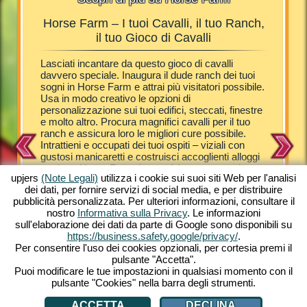
Horse Farm – I tuoi Cavalli, il tuo Ranch,
Ho
Farm
il tuo Gioco di Cavalli
i il tuo
Lasciati incantare da questo gioco di cavalli
I visita
i
davvero speciale. Inaugura il dude ranch dei tuoi
puledri –
nzi la tua
sogni in Horse Farm e attrai più visitatori possibile.
Catapulta
ospiti
Usa in modo creativo le opzioni di
questo di
ire delle
personalizzazione sui tuoi edifici, steccati, finestre
dell'espa
valli, dai
e molto altro. Procura magnifici cavalli per il tuo
alloggi p
 Scopri
ranch e assicura loro le migliori cure possibile.
giorno a
tuo PC a
Intrattieni e occupati dei tuoi ospiti – viziali con
varietà d
atamente –
gustosi manicaretti e costruisci accoglienti alloggi
e Arabi a
tuo ranch
per loro. Horse Farm ti porterà in uno scenario
Pony She
upjers
(Note Legali)
utilizza i cookie sui suoi siti Web per l'analisi
campestre da sogno. Amorevolmente illustrato con
farli rip
dei dati, per fornire servizi di social media, e per distribuire
una grafica da cartone animato, Horse Farm
tua Hors
pubblicità personalizzata. Per ulteriori informazioni, consultare il
presenta infinite straordinarie esperienze. Riempi il
è garanti
nostro
Informativa sulla Privacy
. Le informazioni
tuo ranch con una grande varietà di cavalli e pony.
cavalli. 
sull'elaborazione dei dati da parte di Google sono disponibili su
Prova gratuitamente questo gioco online unico
di strate
https://business.safety.google/privacy/
.
dalla comodità del tuo PC. Gioca subito!
quello c
Per consentire l'uso dei cookies opzionali, per cortesia premi il
internet 
pulsante "Accetta".
esperienz
Puoi modificare le tue impostazioni in qualsiasi momento con il
pulsante "Cookies" nella barra degli strumenti.
ACCETTA
DECLINA