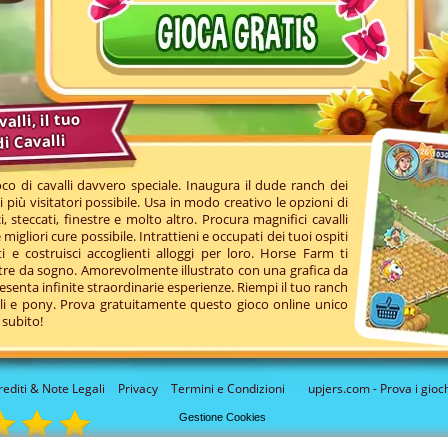
alli, il tuo
di Cavalli
co di cavalli davvero speciale. Inaugura il dude ranch dei
 più visitatori possibile. Usa in modo creativo le opzioni di
i, steccati, finestre e molto altro. Procura magnifici cavalli
 migliori cure possibile. Intrattieni e occupati dei tuoi ospiti
i e costruisci accoglienti alloggi per loro. Horse Farm ti
tre da sogno. Amorevolmente illustrato con una grafica da
enta infinite straordinarie esperienze. Riempi il tuo ranch
lli e pony. Prova gratuitamente questo gioco online unico
 subito!
rediti & Note Legali
Privacy
Termini e Condizioni
upjers.com - Prova i gioch
Gestione Cookies