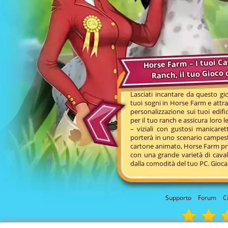
Horse Farm – I tuoi Cav
Ranch, il tuo Gioco 
Lasciati incantare da questo gio
tuoi sogni in Horse Farm e attrai
personalizzazione sui tuoi edific
per il tuo ranch e assicura loro le
– viziali con gustosi manicarett
porterà in uno scenario campes
cartone animato, Horse Farm pres
con una grande varietà di cava
dalla comodità del tuo PC. Gioca
Supporto
Forum
C