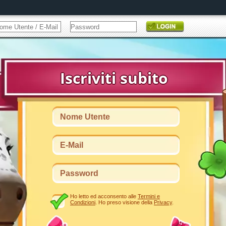
Ho letto ed acconsento alle
Termini e
Condizioni
. Ho preso visione della
Privacy
.