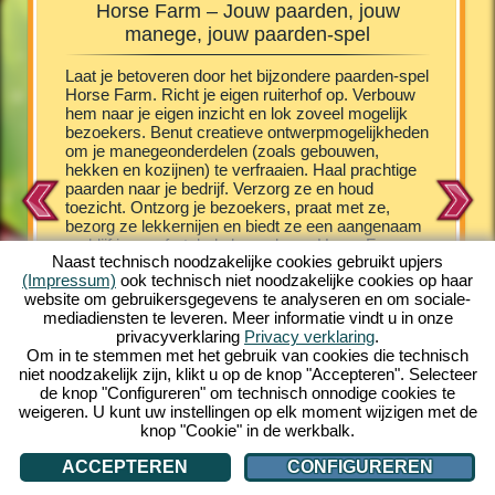
Horse Farm – Jouw paarden, jouw
Horse
manege, jouw paarden-spel
e Farm
Laat je betoveren door het bijzondere paarden-spel
De veule
schillende
Horse Farm. Richt je eigen ruiterhof op. Verbouw
vermaakt
het laten
hem naar je eigen inzicht en lok zoveel mogelijk
het onde
hen
bezoekers. Benut creatieve ontwerpmogelijkheden
kruip je
st
om je manegeonderdelen (zoals gebouwen,
vergroot 
n zorg je
hekken en kozijnen) te verfraaien. Haal prachtige
aanbod v
chtig
paarden naar je bedrijf. Verzorg ze en houd
het je m
ndere PC
toezicht. Ontzorg je bezoekers, praat met ze,
nakomeli
unt. En
bezorg ze lekkernijen en biedt ze een aangenaam
een arab
he
verblijf in comfortabele bungalows. Horse Farm
schattig
e. Leer
Naast technisch noodzakelijke cookies gebruikt upjers
plaatst je in een fascinerende setting, in een
verschill
(Impressum)
ook technisch niet noodzakelijke cookies op haar
kleurrijke comic look. Horse Farm geeft je een
een prach
website om gebruikersgegevens te analyseren en om sociale-
grote hoeveelheid uitdagende spelbelevenissen.
leuk vin
mediadiensten te leveren. Meer informatie vindt u in onze
Haal verschillende paardenrassen naar je ranch.
opbouw e
privacyverklaring
Privacy verklaring
.
Beleef het unieke online-spel gratis op je PC en
gelijk e
Om in te stemmen met het gebruik van cookies die technisch
speel mee!
internet 
niet noodzakelijk zijn, klikt u op de knop "Accepteren". Selecteer
meespel
de knop "Configureren" om technisch onnodige cookies te
weigeren. U kunt uw instellingen op elk moment wijzigen met de
knop "Cookie" in de werkbalk.
ACCEPTEREN
CONFIGUREREN