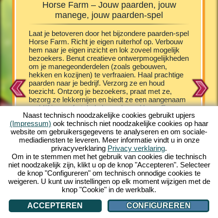
Horse Farm – Jouw paarden, jouw
Horse
manege, jouw paarden-spel
e Farm
Laat je betoveren door het bijzondere paarden-spel
De veule
schillende
Horse Farm. Richt je eigen ruiterhof op. Verbouw
vermaakt
het laten
hem naar je eigen inzicht en lok zoveel mogelijk
het onde
hen
bezoekers. Benut creatieve ontwerpmogelijkheden
kruip je
st
om je manegeonderdelen (zoals gebouwen,
vergroot 
n zorg je
hekken en kozijnen) te verfraaien. Haal prachtige
aanbod v
chtig
paarden naar je bedrijf. Verzorg ze en houd
het je m
ndere PC
toezicht. Ontzorg je bezoekers, praat met ze,
nakomeli
unt. En
bezorg ze lekkernijen en biedt ze een aangenaam
een arab
he
verblijf in comfortabele bungalows. Horse Farm
schattig
e. Leer
Naast technisch noodzakelijke cookies gebruikt upjers
plaatst je in een fascinerende setting, in een
verschill
(Impressum)
ook technisch niet noodzakelijke cookies op haar
kleurrijke comic look. Horse Farm geeft je een
een prach
website om gebruikersgegevens te analyseren en om sociale-
grote hoeveelheid uitdagende spelbelevenissen.
leuk vin
mediadiensten te leveren. Meer informatie vindt u in onze
Haal verschillende paardenrassen naar je ranch.
opbouw e
privacyverklaring
Privacy verklaring
.
Beleef het unieke online-spel gratis op je PC en
gelijk e
Om in te stemmen met het gebruik van cookies die technisch
speel mee!
internet 
niet noodzakelijk zijn, klikt u op de knop "Accepteren". Selecteer
meespel
de knop "Configureren" om technisch onnodige cookies te
weigeren. U kunt uw instellingen op elk moment wijzigen met de
knop "Cookie" in de werkbalk.
ACCEPTEREN
CONFIGUREREN