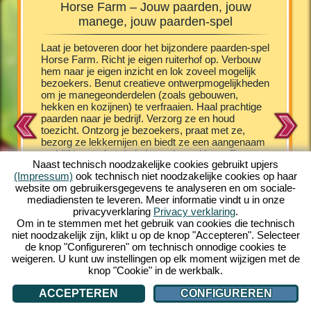
Horse Farm – Jouw paarden, jouw
Horse
manege, jouw paarden-spel
e Farm
Laat je betoveren door het bijzondere paarden-spel
De veule
schillende
Horse Farm. Richt je eigen ruiterhof op. Verbouw
vermaakt
het laten
hem naar je eigen inzicht en lok zoveel mogelijk
het onde
hen
bezoekers. Benut creatieve ontwerpmogelijkheden
kruip je
st
om je manegeonderdelen (zoals gebouwen,
vergroot 
n zorg je
hekken en kozijnen) te verfraaien. Haal prachtige
aanbod v
chtig
paarden naar je bedrijf. Verzorg ze en houd
het je m
ndere PC
toezicht. Ontzorg je bezoekers, praat met ze,
nakomeli
unt. En
bezorg ze lekkernijen en biedt ze een aangenaam
een arab
he
verblijf in comfortabele bungalows. Horse Farm
schattig
e. Leer
Naast technisch noodzakelijke cookies gebruikt upjers
plaatst je in een fascinerende setting, in een
verschill
(Impressum)
ook technisch niet noodzakelijke cookies op haar
kleurrijke comic look. Horse Farm geeft je een
een prach
website om gebruikersgegevens te analyseren en om sociale-
grote hoeveelheid uitdagende spelbelevenissen.
leuk vin
mediadiensten te leveren. Meer informatie vindt u in onze
Haal verschillende paardenrassen naar je ranch.
opbouw e
privacyverklaring
Privacy verklaring
.
Beleef het unieke online-spel gratis op je PC en
gelijk e
Om in te stemmen met het gebruik van cookies die technisch
speel mee!
internet 
niet noodzakelijk zijn, klikt u op de knop "Accepteren". Selecteer
meespel
de knop "Configureren" om technisch onnodige cookies te
weigeren. U kunt uw instellingen op elk moment wijzigen met de
knop "Cookie" in de werkbalk.
ACCEPTEREN
CONFIGUREREN