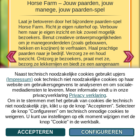
Horse Farm – Jouw paarden, jouw
Horse
manege, jouw paarden-spel
e Farm
Laat je betoveren door het bijzondere paarden-spel
De veule
schillende
Horse Farm. Richt je eigen ruiterhof op. Verbouw
vermaakt
het laten
hem naar je eigen inzicht en lok zoveel mogelijk
het onde
hen
bezoekers. Benut creatieve ontwerpmogelijkheden
kruip je
st
om je manegeonderdelen (zoals gebouwen,
vergroot 
n zorg je
hekken en kozijnen) te verfraaien. Haal prachtige
aanbod v
chtig
paarden naar je bedrijf. Verzorg ze en houd
het je m
ndere PC
toezicht. Ontzorg je bezoekers, praat met ze,
nakomeli
unt. En
bezorg ze lekkernijen en biedt ze een aangenaam
een arab
he
verblijf in comfortabele bungalows. Horse Farm
schattig
e. Leer
Naast technisch noodzakelijke cookies gebruikt upjers
plaatst je in een fascinerende setting, in een
verschill
(Impressum)
ook technisch niet noodzakelijke cookies op haar
kleurrijke comic look. Horse Farm geeft je een
een prach
website om gebruikersgegevens te analyseren en om sociale-
grote hoeveelheid uitdagende spelbelevenissen.
leuk vin
mediadiensten te leveren. Meer informatie vindt u in onze
Haal verschillende paardenrassen naar je ranch.
opbouw e
privacyverklaring
Privacy verklaring
.
Beleef het unieke online-spel gratis op je PC en
gelijk e
Om in te stemmen met het gebruik van cookies die technisch
speel mee!
internet 
niet noodzakelijk zijn, klikt u op de knop "Accepteren". Selecteer
meespel
de knop "Configureren" om technisch onnodige cookies te
weigeren. U kunt uw instellingen op elk moment wijzigen met de
knop "Cookie" in de werkbalk.
ACCEPTEREN
CONFIGUREREN