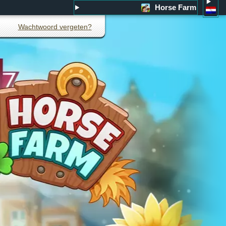
Horse Farm
Wachtwoord vergeten?