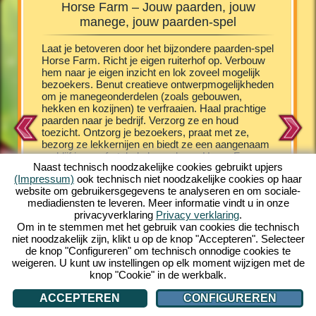
Horse Farm – Jouw paarden, jouw
Horse
manege, jouw paarden-spel
e Farm
Laat je betoveren door het bijzondere paarden-spel
De veule
schillende
Horse Farm. Richt je eigen ruiterhof op. Verbouw
vermaakt
het laten
hem naar je eigen inzicht en lok zoveel mogelijk
het onde
hen
bezoekers. Benut creatieve ontwerpmogelijkheden
kruip je
st
om je manegeonderdelen (zoals gebouwen,
vergroot 
n zorg je
hekken en kozijnen) te verfraaien. Haal prachtige
aanbod v
chtig
paarden naar je bedrijf. Verzorg ze en houd
het je m
ndere PC
toezicht. Ontzorg je bezoekers, praat met ze,
nakomeli
unt. En
bezorg ze lekkernijen en biedt ze een aangenaam
een arab
he
verblijf in comfortabele bungalows. Horse Farm
schattig
e. Leer
Naast technisch noodzakelijke cookies gebruikt upjers
plaatst je in een fascinerende setting, in een
verschill
(Impressum)
ook technisch niet noodzakelijke cookies op haar
kleurrijke comic look. Horse Farm geeft je een
een prach
website om gebruikersgegevens te analyseren en om sociale-
grote hoeveelheid uitdagende spelbelevenissen.
leuk vin
mediadiensten te leveren. Meer informatie vindt u in onze
Haal verschillende paardenrassen naar je ranch.
opbouw e
privacyverklaring
Privacy verklaring
.
Beleef het unieke online-spel gratis op je PC en
gelijk e
Om in te stemmen met het gebruik van cookies die technisch
speel mee!
internet 
niet noodzakelijk zijn, klikt u op de knop "Accepteren". Selecteer
meespel
de knop "Configureren" om technisch onnodige cookies te
weigeren. U kunt uw instellingen op elk moment wijzigen met de
knop "Cookie" in de werkbalk.
ACCEPTEREN
CONFIGUREREN