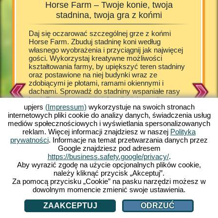
Horse Farm – Twoje konie, twoja
Hors
stadnina, twoja gra z końmi
s
owadzisz
Daj się oczarować szczególnej grze z końmi
Radośnie
y koni i
Horse Farm. Zbuduj stadninę koni według
się szcz
ci.
własnego wyobrażenia i przyciągnij jak najwięcej
odwiedza
 im
gości. Wykorzystaj kreatywne możliwości
końmi Ho
i
kształtowania farmy, by upiększyć teren stadniny
stadniny
eż
oraz postawione na niej budynki wraz ze
tworzysz
zdobiącymi je płotami, ramami okiennymi i
Stacja u
zególną
dachami. Sprowadź do stadniny wspaniałe rasy
słodkieg
tórą
koni. Troszcz się o nie jak najlepiej potrafisz.
Arab, Ap
o!
upjers
(Impressum)
wykorzystuje na swoich stronach
Zagwarantuj gościom udany pobyt w stadninie
szetlan
twórz
internetowych pliki cookie do analizy danych, świadczenia usług
spełniając ich potrzeby, rozpieszczaj ich
do swoje
ziecką.
mediów społecznościowych i wyświetlania spersonalizowanych
przysmakami i zaoferuj przytulne kwatery. Horse
cudowną 
reklam. Więcej informacji znajdziesz w naszej
Polityka
Farm przeniesie cię do uroczego settingu.
koni. Cz
prywatności
. Informacje na temat przetwarzania danych przez
Stworzona w kolorowym stylu komiksowym gra
symulacj
Google znajdziesz pod adresem
Horse Farm sprawi ci wiele frajdy i dostarczy
Wypróbuj
https://business.safety.google/privacy/
.
ciekawych przeżyć w grze. Daj się porwać jedynej
oraz stab
Aby wyrazić zgodę na użycie opcjonalnych plików cookie,
w swoim rodzaju grze online za darmo na swoim
możesz r
należy kliknąć przycisk „Akceptuj”.
pececie. Graj z nami!
Za pomocą przycisku „Cookie” na pasku narzędzi możesz w
dowolnym momencie zmienić swoje ustawienia.
ZAAKCEPTUJ
ODRZUĆ