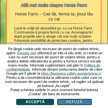
Află mai multe despre Horse Farm
Horse Farm – Caii tăi, ferma ta, jocul tău
Hor
cu cai
nistrezi
Lasă-te vrăjit de deosebitul joc cu cai Horse Farm.
Mânjii su
ase de cai
Construiește-ți propria fermă cu cai. Amenajează-l
fericiți p
Pentru
după propriile idei și atrage cât mai mulți vizitatori.
Farm, păt
ângă
Folosește posibilități de proiectare creative, pentru
cai. Exti
te din
a înfrumuseța teritoriul, clădirile, gardurile și
cazare pe
cadrele de fereastră. Adu cai minunați pe
permite s
i pe
Pe lângă cookie-urile necesare din punct de vedere tehnic,
gospodăria ta și îngrijește-le. Distrează și satisface
arab, ap
 Și pe
upjers
(Despre noi)
utilizează pe site-ul său web, și cookie-uri
vizitatorii. Răsfață-i cu bunătăți și oferă-le cazări
ponei de
ă și
care nu sunt necesare din punct de vedere tehnic pentru a
confortabile. Horse Farm te plasează într-o setare
diferite
 multe
analiza datele utilizatorului și pentru a furniza servicii sociale
fascinantă. Într-un aspect amuzant și colorat,
minunat, 
mass-media. Informații suplimentare veți găsi în
Politica de
Horse Farm îți oferă experiențe de joc captivante.
cai. Te 
confidențialitate
. Informații despre prelucrarea datelor de către
Obține diferite rase de cai pe fermă.
construcț
Google pot fi găsite la
https://business.safety.google/privacy/
.
Experimentează jocul online și gratis pe calculator.
nevoie d
Pentru a da consimțământul la utilizarea cookie-urilor care nu
Joacă acum!
la intern
sunt necesare din punct de vedere tehnic, vă rugăm să apăsați
pe butonul „Acceptă”.
Puteți schimba setările în orice moment folosind butonul
„Cookie” din bara de instrumente.
ACCEPTĂ
REFUZĂ