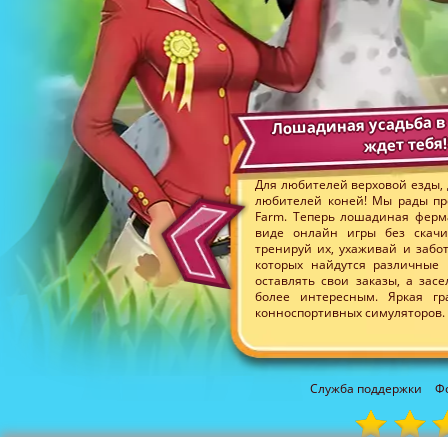
Лошадиная усадьба в
ждет тебя!
Для любителей верховой езды, д
любителей коней! Мы рады пр
Farm. Теперь лошадиная ферма
виде онлайн игры без скачи
тренируй их, ухаживай и забот
которых найдутся различные 
оставлять свои заказы, а зас
более интересным. Яркая гр
конноспортивных симуляторов. 
Служба поддержки
Ф