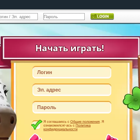
Я соглашаюсь с
Общие положения
. Я
ознакомился/-ась с
Политика
конфиденциальности