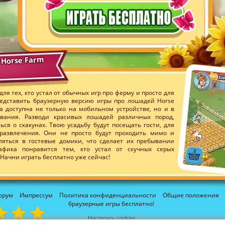
 Horse Farm
ля тех, кто устал от обычных игр про ферму и просто для
едставить браузерную версию игры про лошадей Horse
 доступна не только на мобильном устройстве, но и в
вания. Разводи красивых лошадей различных пород,
ься о скакунах. Твою усадьбу будут посещать гости, для
развлечения. Они не просто будут проходить мимо и
еляться в гостевые домики, что сделает их пребывании
афика понравится тем, кто устал от скучных серых
Начни играть бесплатно уже сейчас!
орум
Импрессум
Политика конфиденциальности
Общие положения
браузерные игры бесплатно!
Настроить cookies