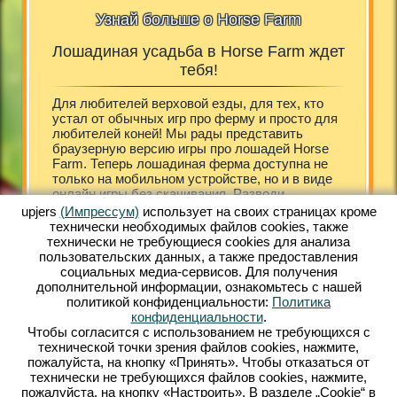
Узнай больше о Horse Farm
Лошадиная усадьба в Horse Farm ждет
H
т
тебя!
rm!
Для любителей верховой езды, для тех, кто
Богатая 
мести
устал от обычных игр про ферму и просто для
стройны
ое
любителей коней! Мы рады представить
кони, ч
тётся и
браузерную версию игры про лошадей Horse
усадьбе
ит
Farm. Теперь лошадиная ферма доступна не
своем к
здает
только на мобильном устройстве, но и в виде
бесплат
бонусом
онлайн игры без скачивания. Разводи
потряса
 ферму
красивых лошадей различных пород, тренируй
онлайн.
upjers
(Импрессум)
использует на своих страницах кроме
 ты
их, ухаживай и заботься о скакунах. Твою
скачива
технически необходимых файлов сookies, также
где
усадьбу будут посещать гости, для которых
програм
технически не требующиеся cookies для анализа
тивный
найдутся различные развлечения. Они не
Несколь
пользовательских данных, а также предоставления
е угодно
просто будут проходить мимо и оставлять свои
открыта
социальных медиа-сервисов. Для получения
Farm.
заказы, а заселяться в гостевые домики, что
гостини
дополнительной информации, ознакомьтесь с нашей
улятор,
сделает их пребывании более интересным.
первые 
политикой конфиденциальности:
Политика
ошадями
Яркая графика понравится тем, кто устал от
арабски
конфиденциальности
.
е
скучных серых конноспортивных симуляторов.
владими
Чтобы согласится с использованием не требующихся с
й игры
Начни играть бесплатно уже сейчас!
Помчали
технической точки зрения файлов cookies, нажмите,
пожалуйста, на кнопку «Принять». Чтобы отказаться от
технически не требующихся файлов cookies, нажмите,
АПИЯ
пожалуйста, на кнопку «Настроить». В разделе „Cookie“ в