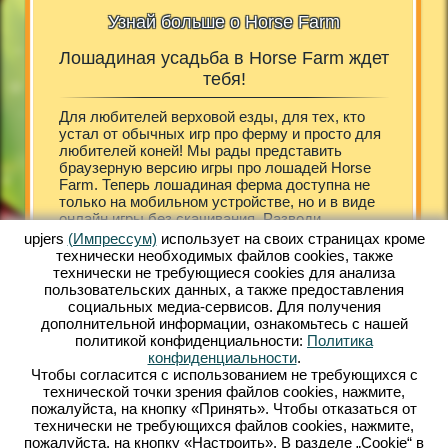
Узнай больше о Horse Farm
Лошадиная усадьба в Horse Farm ждет
H
т
тебя!
rm!
Для любителей верховой езды, для тех, кто
Богатая 
мести
устал от обычных игр про ферму и просто для
стройны
ое
любителей коней! Мы рады представить
кони, ч
тётся и
браузерную версию игры про лошадей Horse
усадьбе
ит
Farm. Теперь лошадиная ферма доступна не
своем к
здает
только на мобильном устройстве, но и в виде
бесплат
бонусом
онлайн игры без скачивания. Разводи
потряса
 ферму
красивых лошадей различных пород, тренируй
онлайн.
upjers
(Импрессум)
использует на своих страницах кроме
 ты
их, ухаживай и заботься о скакунах. Твою
скачива
технически необходимых файлов сookies, также
где
усадьбу будут посещать гости, для которых
програм
технически не требующиеся cookies для анализа
тивный
найдутся различные развлечения. Они не
Несколь
пользовательских данных, а также предоставления
е угодно
просто будут проходить мимо и оставлять свои
открыта
социальных медиа-сервисов. Для получения
Farm.
заказы, а заселяться в гостевые домики, что
гостини
дополнительной информации, ознакомьтесь с нашей
улятор,
сделает их пребывании более интересным.
первые 
политикой конфиденциальности:
Политика
ошадями
Яркая графика понравится тем, кто устал от
арабски
конфиденциальности
.
е
скучных серых конноспортивных симуляторов.
владими
Чтобы согласится с использованием не требующихся с
й игры
Начни играть бесплатно уже сейчас!
Помчали
технической точки зрения файлов cookies, нажмите,
пожалуйста, на кнопку «Принять». Чтобы отказаться от
технически не требующихся файлов cookies, нажмите,
АПИЯ
пожалуйста, на кнопку «Настроить». В разделе „Cookie“ в