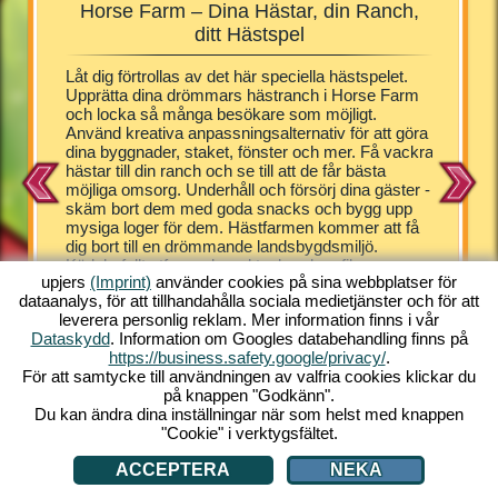
Horse Farm – Dina Hästar, din Ranch,
Horse
m
ditt Hästspel
egen
Låt dig förtrollas av det här speciella hästspelet.
Besökarna
tiskt
Upprätta dina drömmars hästranch i Horse Farm
dem som 
h genom
och locka så många besökare som möjligt.
en stalle
gäster.
Använd kreativa anpassningsalternativ för att göra
ansvarig 
ter -
dina byggnader, staket, fönster och mer. Få vackra
gäster o
ill
hästar till din ranch och se till att de får bästa
hästfarme
möjliga omsorg. Underhåll och försörj dina gäster -
din gård
du kan
skäm bort dem med goda snacks och bygg upp
Appaloos
tyret och
mysiga loger för dem. Hästfarmen kommer att få
Bäst av 
 Farm:
dig bort till en drömmande landsbygdsmiljö.
föl. Uppt
Kärleksfullt utformad med tecknad grafik ger
fasciner
 SPEL
upjers
(Imprint)
använder cookies på sina webbplatser för
Horse Farm inget slut på extraordinära
mix av ty
dataanalys, för att tillhandahålla sociala medietjänster och för att
erfarenheter. Lagra din ranch med ett brett utbud
Allt du 
leverera personlig reklam. Mer information finns i vår
av hästar och ponnyer. Upplev det unika online-
internetu
Dataskydd
. Information om Googles databehandling finns på
spelet gratis från din PC's komfort. Spela nu!
online-up
https://business.safety.google/privacy/
.
För att samtycke till användningen av valfria cookies klickar du
på knappen "Godkänn".
Du kan ändra dina inställningar när som helst med knappen
"Cookie" i verktygsfältet.
ACCEPTERA
NEKA