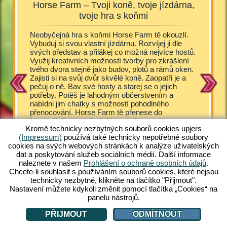
Horse Farm – Tvoji koně, tvoje jízdárna,
Od
tvoje hra s koňmi
sl
ňuje
Neobyčejná hra s koňmi Horse Farm tě okouzlí.
Hříbátka
e o různá
Vybuduj si svou vlastní jízdárnu. Rozvíjej ji dle
také uží
svých představ a přilákej co možná nejvíce hostů.
koňmi Ho
Využij kreativních možností tvorby pro zkrášlení
majitele
a péče o
tvého dvora stejně jako budov, plotů a rámů oken.
pro tvé 
zelně
Zajisti si na svůj dvůr skvělé koně. Zaopatři je a
odchováv
koňmi,
pečuj o ně. Bav své hosty a starej se o jejich
hannover
potřeby. Potěš je lahodným občerstvením a
Quarter 
tastickou
nabídni jim chatky s možností pohodlného
Horse Fa
nu hned
přenocování. Horse Farm tě přenese do
plemena 
fascinujícího prostředí. V pestrobarevném
nadchne 
Kromě technicky nezbytných souborů cookies upjers
komiksovém vzhledu se ti v Horse Farm nabízí
fascinuj
ÁRNOU
(Impressum)
používá také technicky nepotřebné soubory
množství neobyčejných herních zážitků. Zajisti s
hry. Vyz
cookies na svých webových stránkách k analýze uživatelských
na svůj ranč různá plemena koní. Jedinečná online
Online p
dat a poskytování služeb sociálních médií. Další informace
hra zdarma pro PC už na tebe čeká. Přidej se!
přidat.
naleznete v našem
Prohlášení o ochraně osobních údajů
.
Chcete-li souhlasit s používáním souborů cookies, které nejsou
technicky nezbytné, klikněte na tlačítko "Přijmout".
Nastavení můžete kdykoli změnit pomocí tlačítka „Cookies“ na
panelu nástrojů.
PŘIJMOUT
ODMÍTNOUT