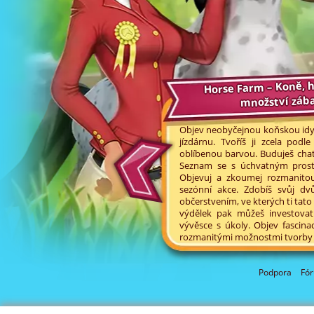
Horse Farm – Koně, 
množství záb
Objev neobyčejnou koňskou idylk
jízdárnu. Tvoříš ji zcela pod
oblíbenou barvou. Buduješ cha
Seznam se s úchvatným prostř
Objevuj a zkoumej rozmanitou
sezónní akce. Zdobíš svůj dv
občerstvením, ve kterých ti tato
výdělek pak můžeš investovat
vývěsce s úkoly. Objev fascin
rozmanitými možnostmi tvorby 
Podpora
Fó