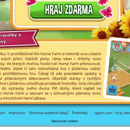
hranolky a
avy
u. V prohlížečové hře Horse Farm si otevíráš svou vlastní
le svých přání. Natíráš ploty, rámy oken i střechy svou
tky. Ve kterých mohou hosté tvé Horse Farm přenocovat.
edím, které ti tato mimořádná hra s jízdárnou nabízí.
 prohlížečovou hru. Čekají tě zde pravidelné updaty a
ůr překrásnými dekoracemi. Otevíráš stánky s rychlým
 hra s jízdárnou umožňuje prodávat hranolky. Svůj virtuální
 do výstavby svého dvora. Plň úlohy, které najdeš na
aci Horse Farm a seznam se s úchvatnými plemeny koní,
a množstvím herní zábavy.
rum
Impresum
Ochrana osobních údajů
Podmínky
upjers.com - Hraj zda
Spravovat cookies