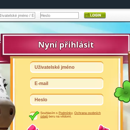
Souhlasím s
Podmínky
.
Ochrana osobních
údajů
beru na vědomí.